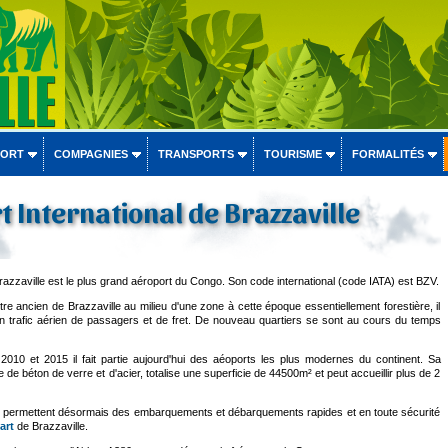
PORT
COMPAGNIES
TRANSPORTS
TOURISME
FORMALITÉS
t International de Brazzaville
azzaville est le plus grand aéroport du Congo. Son code international (code IATA) est BZV.
e ancien de Brazzaville au milieu d'une zone à cette époque essentiellement forestière, il
on trafic aérien de passagers et de fret. De nouveau quartiers se sont au cours du temps
2010 et 2015 il fait partie aujourd'hui des aéoports les plus modernes du continent. Sa
e de béton de verre et d'acier, totalise une superficie de 44500m² et peut accueillir plus de 2
s permettent désormais des embarquements et débarquements rapides et en toute sécurité
art
de Brazzaville.