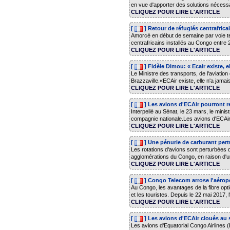
en vue d'apporter des solutions nécessa
CLIQUEZ POUR LIRE L'ARTICLE
[
] Retour de réfugiés centrafric
Amorcé en début de semaine par voie ter
centrafricains installés au Congo entre 2
CLIQUEZ POUR LIRE L'ARTICLE
[
] Fidèle Dimou: « Ecair existe, e
Le Ministre des transports, de l'aviation
Brazzaville.«ECAir existe, elle n'a jamais
CLIQUEZ POUR LIRE L'ARTICLE
[
] Les avions d'ECAir pourront re
Interpellé au Sénat, le 23 mars, le minis
compagnie nationale.Les avions d'ECAir 
CLIQUEZ POUR LIRE L'ARTICLE
[
] Une pénurie de carburant pertu
Les rotations d'avions sont perturbées d
agglomérations du Congo, en raison d'un
CLIQUEZ POUR LIRE L'ARTICLE
[
] Congo Telecom arrose l'aérop
Au Congo, les avantages de la fibre opti
et les touristes. Depuis le 22 mai 2017, 
CLIQUEZ POUR LIRE L'ARTICLE
[
] Les avions d'ECAir cloués au 
Les avions d'Equatorial Congo Airlines 