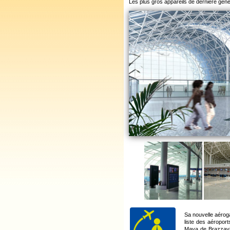
Les plus gros appareils de dernière gén
Sa nouvelle aérog
liste des aéroport
Maya de Brazzavill