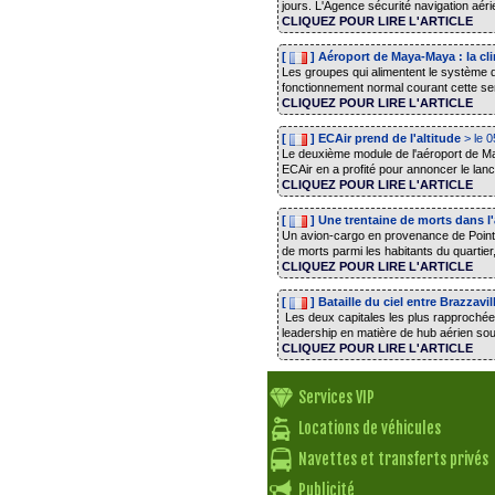
jours. L'Agence sécurité navigation aér
CLIQUEZ POUR LIRE L'ARTICLE
[
] Aéroport de Maya-Maya : la cl
Les groupes qui alimentent le système d
fonctionnement normal courant cette sema
CLIQUEZ POUR LIRE L'ARTICLE
[
] ECAir prend de l'altitude
> le 
Le deuxième module de l'aéroport de Ma
ECAir en a profité pour annoncer le lanc
CLIQUEZ POUR LIRE L'ARTICLE
[
] Une trentaine de morts dans l'
Un avion-cargo en provenance de Pointe-
de morts parmi les habitants du quartier,
CLIQUEZ POUR LIRE L'ARTICLE
[
] Bataille du ciel entre Brazzavi
Les deux capitales les plus rapprochée
leadership en matière de hub aérien sous
CLIQUEZ POUR LIRE L'ARTICLE
Services VIP
Locations de véhicules
Navettes et transferts privés
Publicité