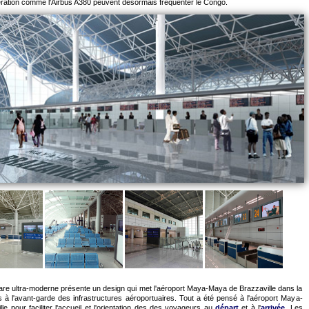
ération comme l'Airbus A380 peuvent désormais fréquenter le Congo.
are ultra-moderne présente un design qui met l'aéroport Maya-Maya de Brazzaville dans la
s à l'avant-garde des infrastructures aéroportuaires. Tout a été pensé à l'aéroport Maya-
e pour faciliter l'accueil et l'orientation des des voyageurs au
départ
et à l'
arrivée
. Les