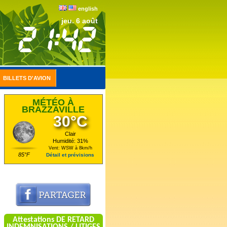
english
jeu. 6 août
BILLETS D'AVION
MÉTÉO À
BRAZZAVILLE
30°C
Clair
Humidité: 31%
Vent: WSW à 8km/h
85°F
Détail et prévisions
Attestations DE RETARD