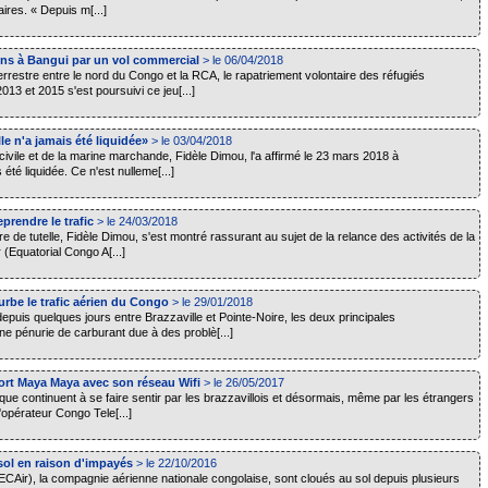
ires. « Depuis m[...]
ains à Bangui par un vol commercial
> le 06/04/2018
restre entre le nord du Congo et la RCA, le rapatriement volontaire des réfugiés
013 et 2015 s'est poursuivi ce jeu[...]
lle n'a jamais été liquidée»
> le 03/04/2018
 civile et de la marine marchande, Fidèle Dimou, l'a affirmé le 23 mars 2018 à
 été liquidée. Ce n'est nulleme[...]
prendre le trafic
> le 24/03/2018
tre de tutelle, Fidèle Dimou, s'est montré rassurant au sujet de la relance des activités de la
(Equatorial Congo A[...]
rbe le trafic aérien du Congo
> le 29/01/2018
epuis quelques jours entre Brazzaville et Pointe-Noire, les deux principales
e pénurie de carburant due à des problè[...]
ort Maya Maya avec son réseau Wifi
> le 26/05/2017
que continuent à se faire sentir par les brazzavillois et désormais, même par les étrangers
l'opérateur Congo Tele[...]
sol en raison d'impayés
> le 22/10/2016
(ECAir), la compagnie aérienne nationale congolaise, sont cloués au sol depuis plusieurs