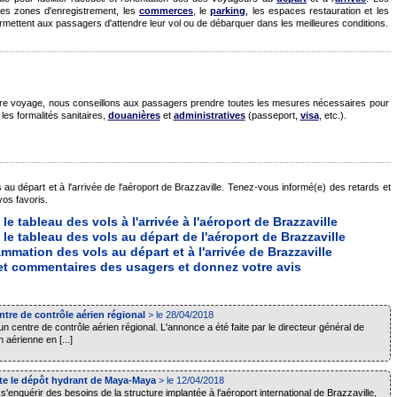
les zones d'enregistrement, les
commerces
, le
parking
, les espaces restauration et les
ermettent aux passagers d'attendre leur vol ou de débarquer dans les meilleures conditions.
 votre voyage, nous conseillons aux passagers prendre toutes les mesures nécessaires pour
les formalités sanitaires,
douanières
et
administratives
(passeport,
visa
, etc.).
 au départ et à l'arrivée de l'aéroport de Brazzaville. Tenez-vous informé(e) des retards et
os favoris.
le tableau des vols à l'arrivée à l'aéroport de Brazzaville
 le tableau des vols au départ de l'aéroport de Brazzaville
mmation des vols au départ et à l'arrivée de Brazzaville
 et commentaires des usagers et donnez votre avis
tre de contrôle aérien régional
> le 28/04/2018
n centre de contrôle aérien régional. L'annonce a été faite par le directeur général de
 aérienne en [...]
ite le dépôt hydrant de Maya-Maya
> le 12/04/2018
s'enquérir des besoins de la structure implantée à l'aéroport international de Brazzaville,