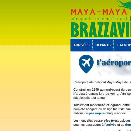
ARRIVÉES
DÉPARTS
L'AÉRO
L'aéropor
L'aéroport international Maya-Maya de Br
Construit en 1949 au nord-ouest du centr
n'a cessé depuis lors de voir croître s
développés tout autour.
Totalement modernisé et agrandi entre 
nouvelle aéogare au design futuriste, fait
millions de
passagers
chaque année.
Les nouvelles passerelles téléscopique
pour les passagers à
l'arrivée
et au
dép