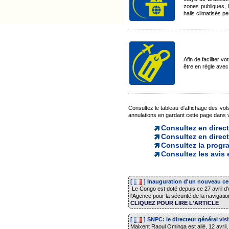
zones publiques, 
halls climatisés p
Afin de faciliter
être en règle avec 
Consultez le tableau d'affichage des vols
annulations en gardant cette page dans v
Consultez en direct 
Consultez en direct
Consultez la progra
Consultez les avis
[
] Inauguration d'un nouveau cen
Le Congo est doté depuis ce 27 avril d'u
l'Agence pour la sécurité de la navigation
CLIQUEZ POUR LIRE L'ARTICLE
[
] SNPC: le directeur général vis
Maixent Raoul Ominga est allé, 12 avril, 