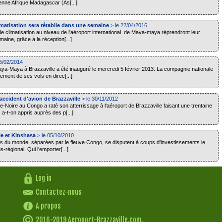
ienne Afrique Madagascar (As[...]
imatisation sera rétablie dans une semaine
> le 22/04/2016
e climatisation au niveau de l'aéroport international de Maya-maya réprendront leur
ine, grâce à la réception[...]
05/02/2014
ya-Maya à Brazzaville a été inauguré le mercredi 5 février 2013. La compagnie nationale
ement de ses vols en direc[...]
accident d'avion de Brazzaville
> le 30/11/2012
Noire au Congo a raté son atterrissage à l'aéroport de Brazzaville faisant une trentaine
 a-t-on appris auprès des p[...]
lle et Kinshasa
> le 05/10/2010
s du monde, séparées par le fleuve Congo, se disputent à coups d'investissements le
-régional. Qui l'emporter[...]
Log in
Contactez-nous
A propos
2016-2019 Aeroport-Brazzaville.com.