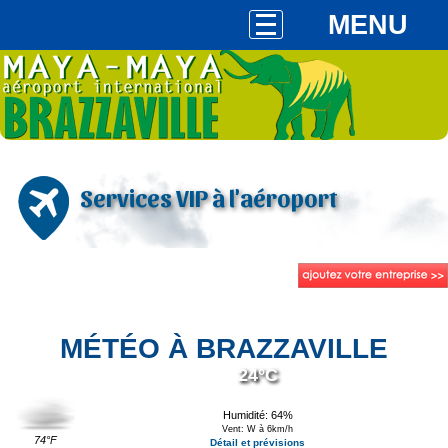
MENU
Services VIP à l'aéroport
MÉTÉO À BRAZZAVILLE
24°C
Humidité: 64%
Vent: W à 6km/h
74°F
Détail et prévisions