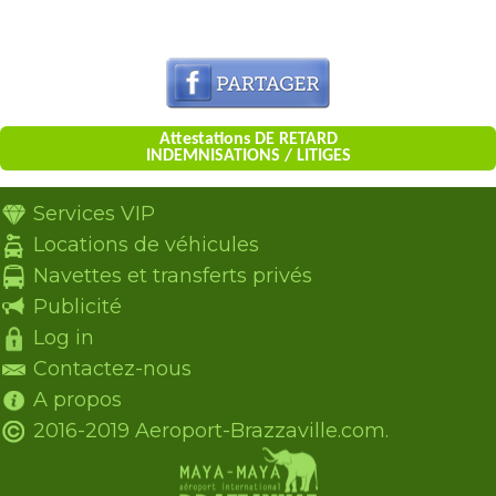
Attestations DE RETARD
INDEMNISATIONS / LITIGES
Services VIP
Locations de véhicules
Navettes et transferts privés
Publicité
Log in
Contactez-nous
A propos
2016-2019 Aeroport-Brazzaville.com.