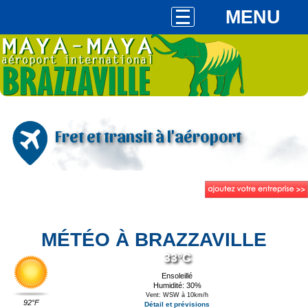
MENU
Fret et transit à l'aéroport
MÉTÉO À BRAZZAVILLE
33°C
Ensoleillé
Humidité: 30%
Vent: WSW à 10km/h
92°F
Détail et prévisions