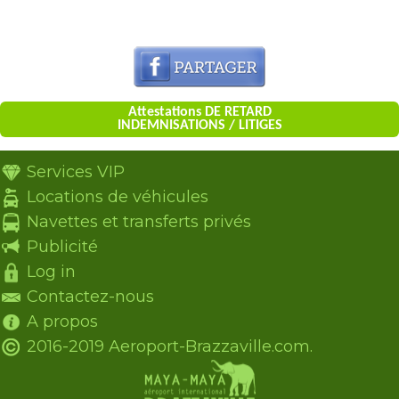
Attestations DE RETARD
INDEMNISATIONS / LITIGES
Services VIP
Locations de véhicules
Navettes et transferts privés
Publicité
Log in
Contactez-nous
A propos
2016-2019 Aeroport-Brazzaville.com.