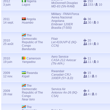
2012
Nigeria
153
McDonnell Douglas
3 juin
Lagos
153 /
10
MD-83 (5N-RAM)
Military - FANA Forca
Aerea Nacional
2011
Angola
36
Angolana
14 sept.
Huambo
30 /
0
Embraer 120ER
Brasilia (T-500)
The
Democratic
Filair
2010
20
Republic of The
Let 410UVP-E (9Q-
25 août
19 /
0
Congo
CCN)
Bandundu
Aero Service
2010
Cameroon
11
CASA 212 Aviocar
19 juin
Yangadou
11 /
0
(TN-AFA )
Rwandair
2009
Rwanda
15
Canadair CRJ-
12 nov.
Kigali
1 /
0
100ER (5Y-JLD)
The
Democratic
Service Air
2009
4
Republic of The
Antonov An-26 (9Q-
26 mai
4 /
0
Congo
CSA)
Near Isiro
The