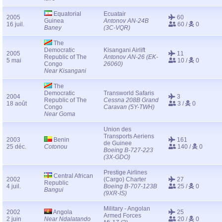
Equatorial
Ecuatair
2005
60
Guinea
Antonov AN-24B
16 juil.
60 /
0
Baney
(3C-VQR)
The
Democratic
Kisangani Airlift
2005
11
Republic of The
Antonov AN-26 (EK-
5 mai
10 /
0
Congo
26060)
Near Kisangani
The
Democratic
Transworld Safaris
2004
3
Republic of The
Cessna 208B Grand
18 août
3 /
0
Congo
Caravan (5Y-TWH)
Near Goma
Union des
Transports Aeriens
2003
Benin
161
de Guinee
25 déc.
Cotonou
140 /
0
Boeing B-727-223
(3X-GDO)
Prestige Airlines
Central African
2002
(Cargo) Charter
27
Republic
4 juil.
Boeing B-707-123B
25 /
0
Bangui
(9XR-IS)
Military - Angolan
2002
Angola
25
Armed Forces
2 juin
Near Ndalatando
20 /
0