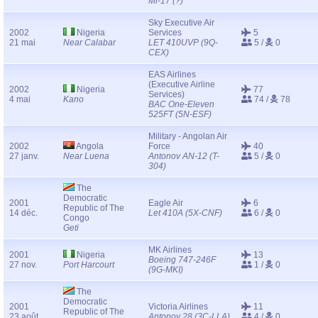
Mi-17 (?)
Sky Executive Air
2002
Nigeria
Services
5
21 mai
Near Calabar
LET 410UVP (9Q-
5 /
0
CEX)
EAS Airlines
(Executive Airline
2002
Nigeria
77
Services)
4 mai
Kano
74 /
78
BAC One-Eleven
525FT (5N-ESF)
Military - Angolan Air
2002
Angola
Force
40
27 janv.
Near Luena
Antonov AN-12 (T-
5 /
0
304)
The
Democratic
2001
Eagle Air
6
Republic of The
14 déc.
Let 410A (5X-CNF)
6 /
0
Congo
Geti
MK Airlines
2001
Nigeria
13
Boeing 747-246F
27 nov.
Port Harcourt
1 /
0
(9G-MKI)
The
Democratic
2001
Victoria Airlines
11
Republic of The
23 août
Antonov 28 (3C-LLA)
4 /
0