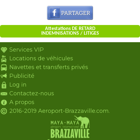
Attestations DE RETARD
INDEMNISATIONS / LITIGES
Services VIP
Locations de véhicules
Navettes et transferts privés
Publicité
Log in
Contactez-nous
A propos
2016-2019 Aeroport-Brazzaville.com.