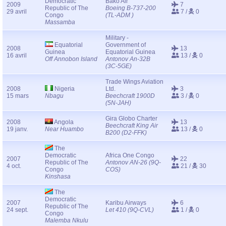
Democratic
Bako Air
2009
7
Republic of The
Boeing B-737-200
29 avril
7 /
0
Congo
(TL-ADM )
Massamba
Military -
Equatorial
Government of
2008
13
Guinea
Equatorial Guinea
16 avril
13 /
0
Off Annobon Island
Antonov An-32B
(3C-5GE)
Trade Wings Aviation
2008
Nigeria
Ltd.
3
15 mars
Nbagu
Beechcraft 1900D
3 /
0
(5N-JAH)
Gira Globo Charter
2008
Angola
13
Beechcraft King Air
19 janv.
Near Huambo
13 /
0
B200 (D2-FFK)
The
Democratic
Africa One Congo
2007
22
Republic of The
Antonov AN-26 (9Q-
4 oct.
21 /
30
Congo
COS)
Kinshasa
The
Democratic
2007
Karibu Airways
6
Republic of The
24 sept.
Let 410 (9Q-CVL)
1 /
0
Congo
Malemba Nkulu