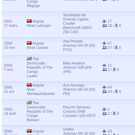
Congo
Mugogo
Sociedade de
Aviacao Ligeira
2001
Angola
17
Charter
17 mars
Near Lubango
16 /
0
Beechcraft 1900C
(S9-CAE)
Asa Pesada
2000
Angola
57
Antonov AN-26 (D2-
15 nov.
Near Luanda
57 /
0
FCG)
The
Democratic
Malu Aviation
2000
11
Republic of The
Antonov 32B (ER-
7 nov.
2 /
0
Congo
AFA)
Luabo
Angola
Aca-Ancargo
2000
44
Near
Antonov AN-26 (D2-
31 oct.
44 /
0
Monaquimbundo
FDI)
The
Democratic
Kivu Air Services
2000
2
Republic of The
Cessna 208B
19 avril
2 /
0
Congo
Caravan I (ZS-ONT)
Bukavu
Uralex
2000
Angola
33
Antonov AN-32 (D2-