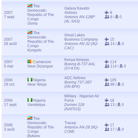
The
Galaxy Kavatsi
Democratic
2007
Airlines
8
Republic of The
7 sept.
Antonov AN-12BP
8 /
0
Congo
(4L-SAS)
Goma
The
Great Lakes
Democratic
2007
Business Complany
15
Republic of The
26 août
Antonov AN-32 (9Q-
14 /
0
Congo
CAC)
Kongolo
Kenya Airways
2007
Cameroon
114
Boeing B-737-8AL
5 mai
Near Dizangue
114 /
0
(5Y-KYA)
ADC Airlines
2006
Nigeria
105
Boeing 737-2B7
29 oct.
Near Abuja
96 /
0
(5N-BFK)
Military - Nigerian Air
2006
Nigeria
Force
18
17 sept.
Vandeikya
Dornier 228
13 /
0
(NAF033)
The
Democratic
Tracep
2006
17
Republic of The
Antonov AN-28 (9Q-
3 août
17 /
0
Congo
COM)
Bukavu