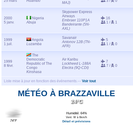
25 mars
Huambo
3 /
0
MAJ)
Skypower Express
Airways
2000
Nigeria
16
Embraer 110P1A
5 janv.
Abuja
1 /
1
Bandeirante (5N-
AXL)
Savanair
1999
Angola
5
Antonov 12B (TN-
1 juil.
Luzamba
1 /
0
AFR)
The
Democratic
Air Karibu
1999
7
Republic of The
Lockheed L-188A
8 févr.
7 /
0
Congo
Electra (9Q-CDI)
Kinshasa
Liste mise à jour en fonction des événements.---
Voir tout
MÉTÉO À BRAZZAVILLE
24°C
Humidité: 64%
Vent: W à 6km/h
74°F
Détail et prévisions