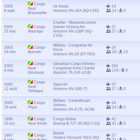
Congo
2005
Air Kasai
14
Near
9 sept.
Antonov AN-26A (9Q-CFD)
14 /
0
Brazzaville
Charter - Maniema Union
2005
Congo
(owner Victoria Air)
27
25 mai
Walungu
Antonov AN-12BP (9Q-
27 /
0
CVG)
Military - Congolese Air
2003
Congo
24
Force
29 nov.
Boende
20 /
13
Antonov AN-26 (9T-TAD)
Congo
Ukrainian Cargo Airlines -
2003
200
Near
Congolese Army Charter
8 mai
129 /
0
Kinshasa
Illyushin 76 (UR-UCB)
Congo
2000
Staer Air
27
Near
12 août
Antonov AN-26B (?)
27 /
0
Tshikapa
Military - Centrafricain
2000
Congo
24
Airlines
19 avril
Pepa
24 /
0
Antonov AN-8 (TL-ACM)
1998
Congo
Congo Airline
41
10 oct.
Near Kindu
Boeing B-727-30 (9Q-CSG)
41 /
0
Bazair
1997
Congo
27
Vickers Viscount 781D (9Q-
6 juin
Near Irumu
27 /
0