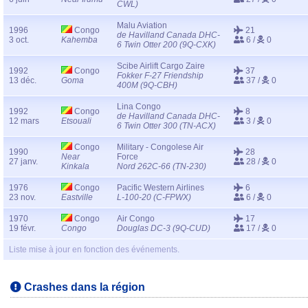
CWL)
Malu Aviation
1996
Congo
21
de Havilland Canada DHC-
3 oct.
Kahemba
6 /
0
6 Twin Otter 200 (9Q-CXK)
Scibe Airlift Cargo Zaire
1992
Congo
37
Fokker F-27 Friendship
13 déc.
Goma
37 /
0
400M (9Q-CBH)
Lina Congo
1992
Congo
8
de Havilland Canada DHC-
12 mars
Etsouali
3 /
0
6 Twin Otter 300 (TN-ACX)
Congo
Military - Congolese Air
1990
28
Near
Force
27 janv.
28 /
0
Kinkala
Nord 262C-66 (TN-230)
1976
Congo
Pacific Western Airlines
6
23 nov.
Eastville
L-100-20 (C-FPWX)
6 /
0
1970
Congo
Air Congo
17
19 févr.
Congo
Douglas DC-3 (9Q-CUD)
17 /
0
Liste mise à jour en fonction des événements.
Crashes dans la région