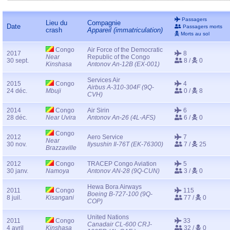
Passagers
Lieu du
Compagnie
Date
Passagers morts
crash
Appareil (immatriculation)
Morts au sol
Congo
Air Force of the Democratic
2017
8
Near
Republic of the Congo
30 sept.
8 /
0
Kinshasa
Antonov An-12B (EX-001)
Services Air
2015
Congo
4
Airbus A-310-304F (9Q-
24 déc.
Mbuji
0 /
8
CVH)
2014
Congo
Air Sirin
6
28 déc.
Near Uvira
Antonov An-26 (4L-AFS)
6 /
0
Congo
2012
Aero Service
7
Near
30 nov.
Ilysushin Il-76T (EK-76300)
7 /
25
Brazzaville
2012
Congo
TRACEP Congo Aviation
5
30 janv.
Namoya
Antonov AN-28 (9Q-CUN)
3 /
0
Hewa Bora Airways
2011
Congo
115
Boeing B-727-100 (9Q-
8 juil.
Kisangani
77 /
0
COP)
United Nations
2011
Congo
33
Canadair CL-600 CRJ-
4 avril
Kinshasa
32 /
0