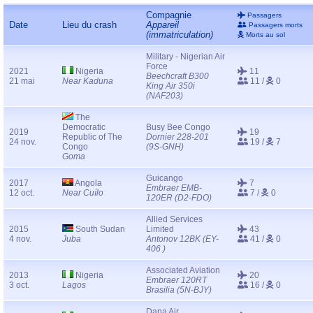
Compagnie
Passagers
Date
Lieu du crash
Appareil
Passagers morts
(immatriculation)
Morts au sol
Military - Nigerian Air
Force
2021
Nigeria
11
Beechcraft B300
21 mai
Near Kaduna
11 /
0
King Air 350i
(NAF203)
The
Democratic
Busy Bee Congo
2019
19
Republic of The
Dornier 228-201
24 nov.
19 /
7
Congo
(9S-GNH)
Goma
Guicango
2017
Angola
7
Embraer EMB-
12 oct.
Near Cuílo
7 /
0
120ER (D2-FDO)
Allied Services
2015
South Sudan
Limited
43
4 nov.
Juba
Antonov 12BK (EY-
41 /
0
406 )
Associated Aviation
2013
Nigeria
20
Embraer 120RT
3 oct.
Lagos
16 /
0
Brasilia (5N-BJY)
Dana Air