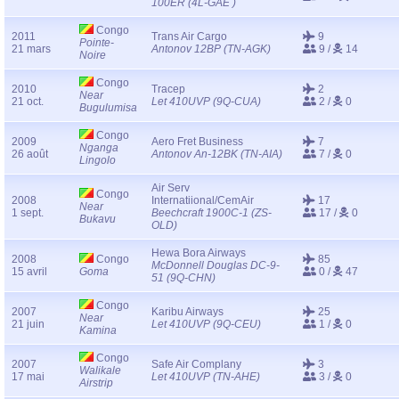
100ER (4L-GAE )
Congo
2011
Trans Air Cargo
9
Pointe-
21 mars
Antonov 12BP (TN-AGK)
9 /
14
Noire
Congo
2010
Tracep
2
Near
21 oct.
Let 410UVP (9Q-CUA)
2 /
0
Bugulumisa
Congo
2009
Aero Fret Business
7
Nganga
26 août
Antonov An-12BK (TN-AIA)
7 /
0
Lingolo
Air Serv
Congo
2008
Internatiional/CemAir
17
Near
1 sept.
Beechcraft 1900C-1 (ZS-
17 /
0
Bukavu
OLD)
Hewa Bora Airways
2008
Congo
85
McDonnell Douglas DC-9-
15 avril
Goma
0 /
47
51 (9Q-CHN)
Congo
2007
Karibu Airways
25
Near
21 juin
Let 410UVP (9Q-CEU)
1 /
0
Kamina
Congo
2007
Safe Air Complany
3
Walikale
17 mai
Let 410UVP (TN-AHE)
3 /
0
Airstrip