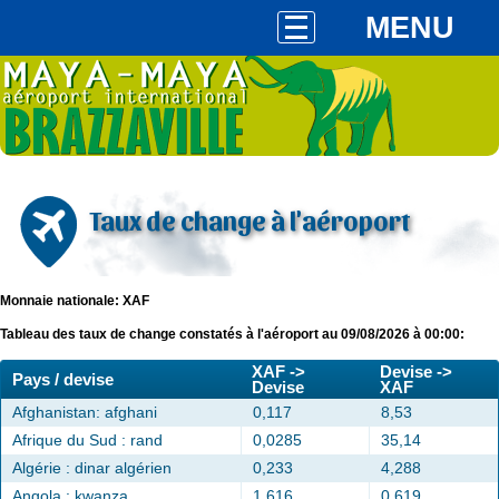
MENU
Taux de change à l'aéroport
Monnaie nationale: XAF
Tableau des taux de change constatés à l'aéroport au 09/08/2026 à 00:00:
XAF ->
Devise ->
Pays / devise
Devise
XAF
Afghanistan: afghani
0,117
8,53
Afrique du Sud : rand
0,0285
35,14
Algérie : dinar algérien
0,233
4,288
Angola : kwanza
1,616
0,619