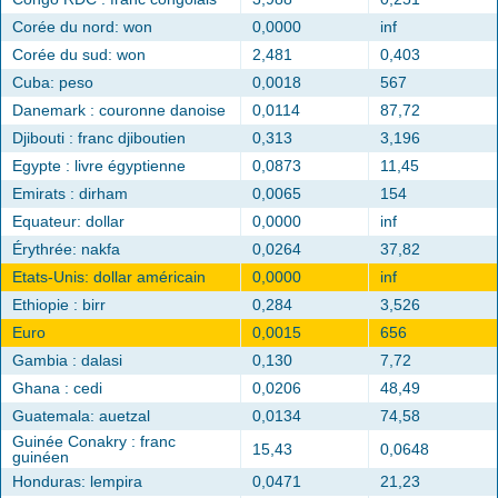
Corée du nord: won
0,0000
inf
Corée du sud: won
2,481
0,403
Cuba: peso
0,0018
567
Danemark : couronne danoise
0,0114
87,72
Djibouti : franc djiboutien
0,313
3,196
Egypte : livre égyptienne
0,0873
11,45
Emirats : dirham
0,0065
154
Equateur: dollar
0,0000
inf
Érythrée: nakfa
0,0264
37,82
Etats-Unis: dollar américain
0,0000
inf
Ethiopie : birr
0,284
3,526
Euro
0,0015
656
Gambia : dalasi
0,130
7,72
Ghana : cedi
0,0206
48,49
Guatemala: auetzal
0,0134
74,58
Guinée Conakry : franc
15,43
0,0648
guinéen
Honduras: lempira
0,0471
21,23