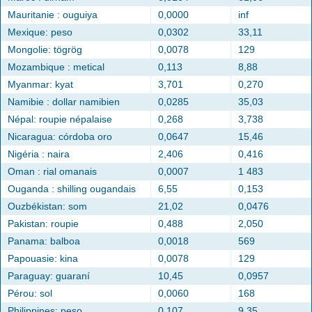
Mauritanie : ouguiya
0,0000
inf
Mexique: peso
0,0302
33,11
Mongolie: tögrög
0,0078
129
Mozambique : metical
0,113
8,88
Myanmar: kyat
3,701
0,270
Namibie : dollar namibien
0,0285
35,03
Népal: roupie népalaise
0,268
3,738
Nicaragua: córdoba oro
0,0647
15,46
Nigéria : naira
2,406
0,416
Oman : rial omanais
0,0007
1 483
Ouganda : shilling ougandais
6,55
0,153
Ouzbékistan: som
21,02
0,0476
Pakistan: roupie
0,488
2,050
Panama: balboa
0,0018
569
Papouasie: kina
0,0078
129
Paraguay: guaraní
10,45
0,0957
Pérou: sol
0,0060
168
Philippines: peso
0,107
9,35