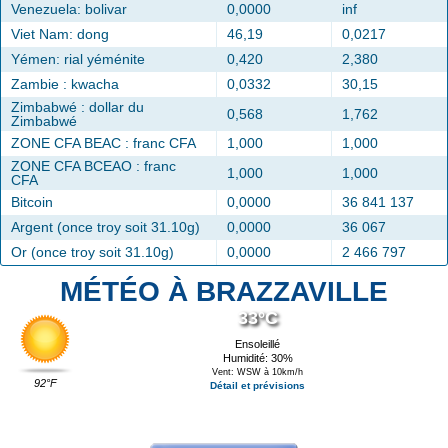
Venezuela: bolivar
0,0000
inf
Viet Nam: dong
46,19
0,0217
Yémen: rial yéménite
0,420
2,380
Zambie : kwacha
0,0332
30,15
Zimbabwé : dollar du
0,568
1,762
Zimbabwé
ZONE CFA BEAC : franc CFA
1,000
1,000
ZONE CFA BCEAO : franc
1,000
1,000
CFA
Bitcoin
0,0000
36 841 137
Argent (once troy soit 31.10g)
0,0000
36 067
Or (once troy soit 31.10g)
0,0000
2 466 797
MÉTÉO À BRAZZAVILLE
33°C
Ensoleillé
Humidité: 30%
Vent: WSW à 10km/h
92°F
Détail et prévisions