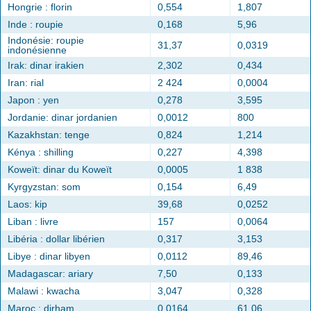
Hongrie : florin
0,554
1,807
Inde : roupie
0,168
5,96
Indonésie: roupie
31,37
0,0319
indonésienne
Irak: dinar irakien
2,302
0,434
Iran: rial
2 424
0,0004
Japon : yen
0,278
3,595
Jordanie: dinar jordanien
0,0012
800
Kazakhstan: tenge
0,824
1,214
Kénya : shilling
0,227
4,398
Koweït: dinar du Koweït
0,0005
1 838
Kyrgyzstan: som
0,154
6,49
Laos: kip
39,68
0,0252
Liban : livre
157
0,0064
Libéria : dollar libérien
0,317
3,153
Libye : dinar libyen
0,0112
89,46
Madagascar: ariary
7,50
0,133
Malawi : kwacha
3,047
0,328
Maroc : dirham
0,0164
61,06