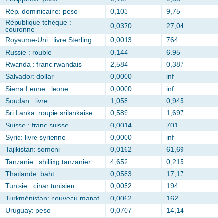
Rép. dominicaine: peso
0,103
9,75
République tchèque :
0,0370
27,04
couronne
Royaume-Uni : livre Sterling
0,0013
764
Russie : rouble
0,144
6,95
Rwanda : franc rwandais
2,584
0,387
Salvador: dollar
0,0000
inf
Sierra Leone : leone
0,0000
inf
Soudan : livre
1,058
0,945
Sri Lanka: roupie srilankaise
0,589
1,697
Suisse : franc suisse
0,0014
701
Syrie: livre syrienne
0,0000
inf
Tajikistan: somoni
0,0162
61,69
Tanzanie : shilling tanzanien
4,652
0,215
Thaïlande: baht
0,0583
17,17
Tunisie : dinar tunisien
0,0052
194
Turkménistan: nouveau manat
0,0062
162
Uruguay: peso
0,0707
14,14