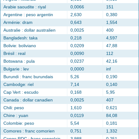
Arabie saoudite : riyal
0,0066
151
Argentine : peso argentin
2,630
0,380
Arménie: dram
0,643
1,554
Australie : dollar australien
0,0025
400
Bangladesh: taka
0,218
4,597
Bolivie: boliviano
0,0209
47,88
Brésil : real
0,0090
112
Botswana : pula
0,0237
42,16
Bulgarie : lev
0,0000
inf
Burundi : franc burundais
5,26
0,190
Cambodge: riel
7,14
0,140
Cap Vert : escudo
0,168
5,95
Canada : dollar canadien
0,0025
407
Chili: peso
1,610
0,621
Chine : yuan
0,0119
84,08
Colombie: peso
5,54
0,181
Comores : franc comorien
0,751
1,332
Congo RDC : franc congolais
3,988
0,251