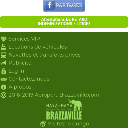
Attestations DE RETARD
INDEMNISATIONS / LITIGES
Services VIP
Locations de véhicules
Navettes et transferts privés
Publicité
Log in
Contactez-nous
A propos
2016-2019 Aeroport-Brazzaville.com.
Visitez le Congo