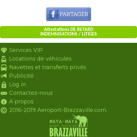
Attestations DE RETARD
INDEMNISATIONS / LITIGES
Services VIP
Locations de véhicules
Navettes et transferts privés
Publicité
Log in
Contactez-nous
A propos
2016-2019 Aeroport-Brazzaville.com.