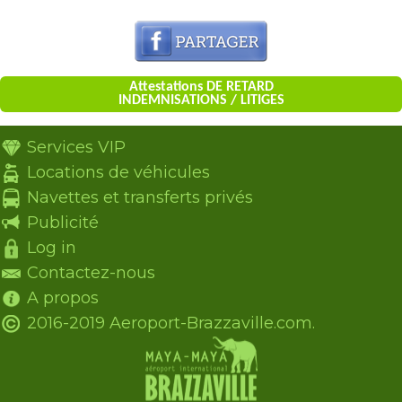
Attestations DE RETARD
INDEMNISATIONS / LITIGES
Services VIP
Locations de véhicules
Navettes et transferts privés
Publicité
Log in
Contactez-nous
A propos
2016-2019 Aeroport-Brazzaville.com.