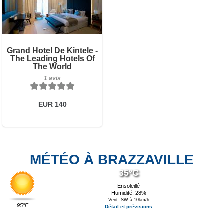
Petit-déjeuner inclus
Grand Hotel De Kintele -
The Leading Hotels Of
1 avis
The World
1 avis
Détails
Réserver
EUR 140
MÉTÉO À BRAZZAVILLE
35°C
Ensoleillé
Humidité: 28%
Vent: SW à 10km/h
95°F
Détail et prévisions