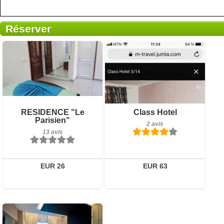
Réserver
13 avis
Petit-déjeuner inclus
RESIDENCE "Le
Class Hotel
Détails
Parisien"
2 avis
2 avis
13 avis
Réserver
Détails
Réserver
EUR 26
EUR 63