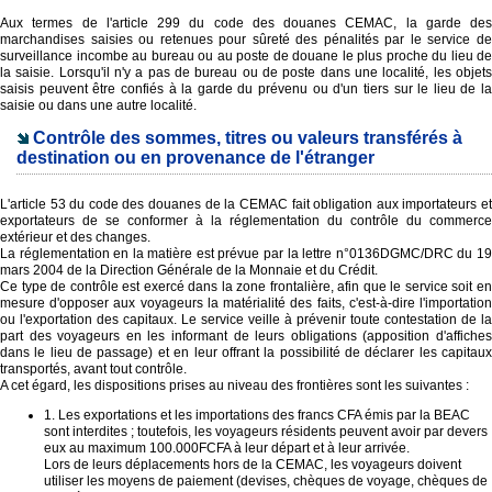
Aux termes de l'article 299 du code des douanes CEMAC, la garde des
marchandises saisies ou retenues pour sûreté des pénalités par le service de
surveillance incombe au bureau ou au poste de douane le plus proche du lieu de
la saisie. Lorsqu'il n'y a pas de bureau ou de poste dans une localité, les objets
saisis peuvent être confiés à la garde du prévenu ou d'un tiers sur le lieu de la
saisie ou dans une autre localité.
Contrôle des sommes, titres ou valeurs transférés à
destination ou en provenance de l'étranger
L'article 53 du code des douanes de la CEMAC fait obligation aux importateurs et
exportateurs de se conformer à la réglementation du contrôle du commerce
extérieur et des changes.
La réglementation en la matière est prévue par la lettre n°0136DGMC/DRC du 19
mars 2004 de la Direction Générale de la Monnaie et du Crédit.
Ce type de contrôle est exercé dans la zone frontalière, afin que le service soit en
mesure d'opposer aux voyageurs la matérialité des faits, c'est-à-dire l'importation
ou l'exportation des capitaux. Le service veille à prévenir toute contestation de la
part des voyageurs en les informant de leurs obligations (apposition d'affiches
dans le lieu de passage) et en leur offrant la possibilité de déclarer les capitaux
transportés, avant tout contrôle.
A cet égard, les dispositions prises au niveau des frontières sont les suivantes :
1. Les exportations et les importations des francs CFA émis par la BEAC
sont interdites ; toutefois, les voyageurs résidents peuvent avoir par devers
eux au maximum 100.000FCFA à leur départ et à leur arrivée.
Lors de leurs déplacements hors de la CEMAC, les voyageurs doivent
utiliser les moyens de paiement (devises, chèques de voyage, chèques de