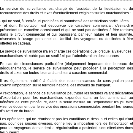
Le service de surveillance est chargé de l'assiette, de la liquidation et du
recouvrement des droits et taxes éventuellement exigibles sur les marchandises :
- qui ne sont, à l'entrée, ni prohibées, ni soumises à des restrictions particulières ;
- et dont l'importation est dépourvue de caractère commercial, c'est-à-dire
présentant un caractère occasionnel et qui ne sont pas destinées à être remises
dans le circuit commercial et qui paraissent, par leur nature et leur quantité,
réservées à l'usage personnel ou familial des voyageurs ou destinées à être
offertes en cadeau.
Le service de surveillance n'a en charge ces opérations que lorsque la valeur des
marchandises n'excède pas un seuil fixé par l'administration des douanes.
En cas de circonstances particulière (éloignement important des bureaux de
dédouanement), le service de surveillance peut procéder à la perception des
droits et taxes sur toutes les marchandises à caractère commercial.
Il est également habilité à établir des reconnaissances de consignation pour
couvrir l'importation sur le territoire national des moyens de transport.
A l'exportation, le service de surveillance peut viser les factures valant déclaration
d'exportation pour les marchandises exportées dans un but commercial au
bénéfice de cette procédure, dans la seule mesure où l'exportateur n'a pu faire
viser ce document par le service des opérations commerciales pendant les heures
d'ouverture du bureau..
Les opérations qui ne réunissent pas les conditions ci-dessus et celles qui n'ont
pas, pour des raisons diverses, donné lieu à imposition lors de l'importation et
pour les voyageurs demandent la régularisation a posteriori, sont effectuées dans
les bureaux.