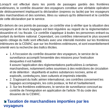
Lorsqu'il est effectué dans les points de passages gardés des frontières
extérieures, le contrôle douanier des voyageurs constitue une véritable opération
de dédouanement impliquant la déclaration (express ou tacite) par les voyageurs
des marchandises et des sommes, titres ou valeurs qu'ils détiennent et le contrôle
de cette déclaration par le service.
En dehors de ces points de passage, ce contrôle vise à vérifier que la situation des
voyageurs et de leurs bagages est bien régulière au regard de la réglementation
douanière et / ou fiscale. Ce contrôle s'applique à toutes les personnes entrant ou
sortant du territoire national. Cependant, ces contrôles intervenant le plus souvent
après ciblage du trafic sont effectués avec une intensité moindre sur les frontières
intérieures de la CEMAC que sur les frontières extérieures, et sont essentiellement
orienté vers la recherche des trafics illicites.
1. A l'occasion du contrôle douanier des voyageurs, le service de la
surveillance accomplit l'ensemble des missions pour l'exécution
desquelles il est habilité.
Il assure l'application des réglementations particulières à certaines
marchandises, notamment celles soumises à des restrictions de circulation
et de détention : stupéfiants et autres substances nocives, arme et
explosifs, contrefaçons, bien culturels et imprimés interdits.
2. S'agissant du trafic aérien international, ces contrôles concernent les
bagages accompagnés, les colis postaux, le fret et l'avitaillement.
3. Sur les frontières extérieures, le service de surveillance concourt au
contrôle de l'immigration en application de l'article 78 du code des
douanes de la CEMAC.
Taxation de marchandises importées par les
voyageurs