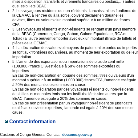
mise à disposition, transferts et virements bancaires ou postaux,…) autres
que les billets BEAC.
2. Les voyageurs résidents ou non-résidents, franchissant les frontières de
la CEMAC, à l'entrée ou à la sortie, doivent déclarer en douane les
devises, titres ou valeurs d'un montant supérieur à un million de francs
CFA.
3. Les voyageurs résidents et non-résidents se rendant d'un pays membre
de la BEAC (Cameroun, Congo, Gabon, Guinée Equatoriale, RCA et
Tchad) à l'autre peuvent emporter avec eux un montant illimité de billets et
pièces de la CEMAC.
4. La déclaration des valeurs et moyens de paiement exportés ou importés
se font aux frontières douanières, au moment de leur exportation ou de leur
importation.
5. L'amende des exportations ou importations de plus de cent mille
(100.000) francs CFA est égale à 50% des sommes exportées ou
importées.
En cas de non-déclaration en douane des sommes, titres ou valeurs d'un
montant supérieur à un million (1.000.000) francs CFA, l'amende est égale
à 20% des montants des sommes en cause.
En cas de non déclaration par des voyageurs résidents ou non-résidents
des billets et monnaies émis par les instituts d'émission autres que la
BEAC, l'amende est égale à 20% des sommes en cause.
En cas de non présentation par un voyageur non-résident de justificatifs
relatifs aux devises exportées, l'amende est égale à 20% des sommes en
cause.
Contact information
Customs of Congo General Contact :
douanes.gouv.cg