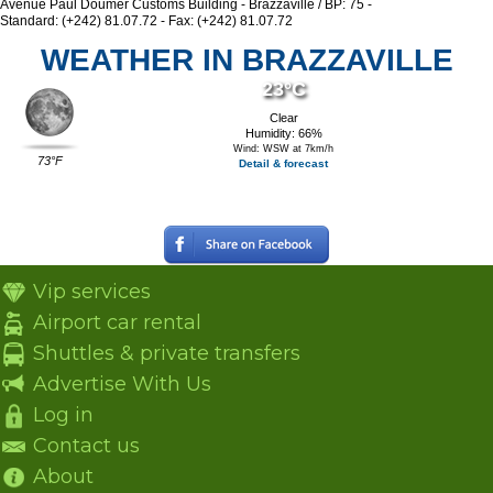
Avenue Paul Doumer Customs Building - Brazzaville / BP: 75 -
Standard: (+242) 81.07.72 - Fax: (+242) 81.07.72
WEATHER IN BRAZZAVILLE
23°C
Clear
Humidity: 66%
Wind: WSW at 7km/h
73°F
Detail & forecast
Vip services
Airport car rental
Shuttles & private transfers
Advertise With Us
Log in
Contact us
About