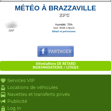
MÉTÉO À BRAZZAVILLE
23°C
Humidité: 70%
Vent: WSW à 8km/h
73°F
Détail et prévisions
Attestations DE RETARD
INDEMNISATIONS / LITIGES
Services VIP
Locations de véhicules
Navettes et transferts privés
Publicité
Log in