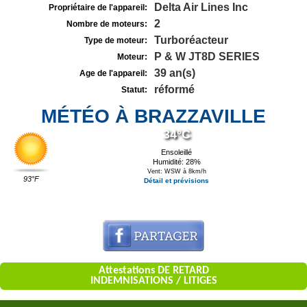
Delta Air Lines Inc
Propriétaire de l'appareil:
2
Nombre de moteurs:
Turboréacteur
Type de moteur:
P & W JT8D SERIES
Moteur:
39 an(s)
Age de l'appareil:
réformé
Statut:
MÉTÉO À BRAZZAVILLE
34°C
Ensoleillé
Humidité: 28%
Vent: WSW à 8km/h
93°F
Détail et prévisions
Attestations DE RETARD
INDEMNISATIONS / LITIGES