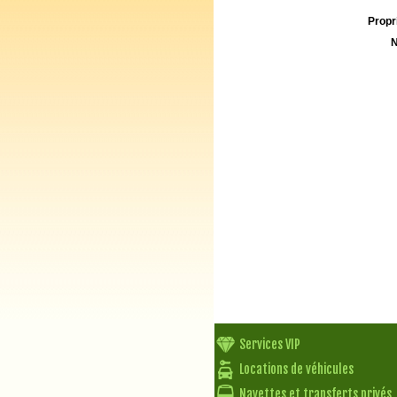
Propri
N
Services VIP
Locations de véhicules
Navettes et transferts privés