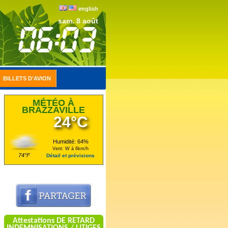
english
sam. 8 août
BILLETS D'AVION
MÉTÉO À
BRAZZAVILLE
24°C
Humidité: 64%
Vent: W à 6km/h
74°F
Détail et prévisions
Attestations DE RETARD