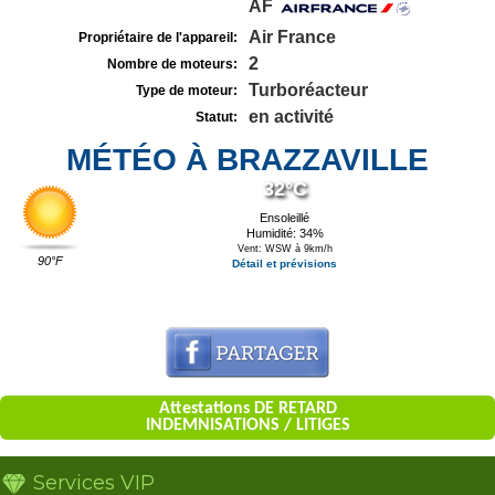
AF
Air France
Propriétaire de l'appareil:
2
Nombre de moteurs:
Turboréacteur
Type de moteur:
en activité
Statut:
MÉTÉO À BRAZZAVILLE
32°C
Ensoleillé
Humidité: 34%
Vent: WSW à 9km/h
90°F
Détail et prévisions
Attestations DE RETARD
INDEMNISATIONS / LITIGES
Services VIP