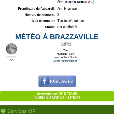
AF
Air France
Propriétaire de l'appareil:
2
Nombre de moteurs:
Turboréacteur
Type de moteur:
en activité
Statut:
MÉTÉO À BRAZZAVILLE
30°C
Clair
Humidité: 31%
Vent: WSW à 8km/h
85°F
Détail et prévisions
Attestations DE RETARD
INDEMNISATIONS / LITIGES
Services VIP