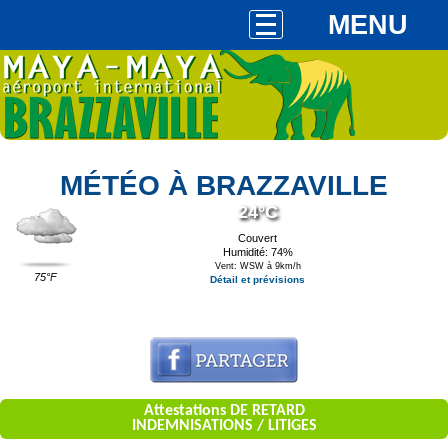
MENU
MÉTÉO À BRAZZAVILLE
24°C
Couvert
Humidité: 74%
Vent: WSW à 9km/h
75°F
Détail et prévisions
Attestations DE RETARD
INDEMNISATIONS / LITIGES