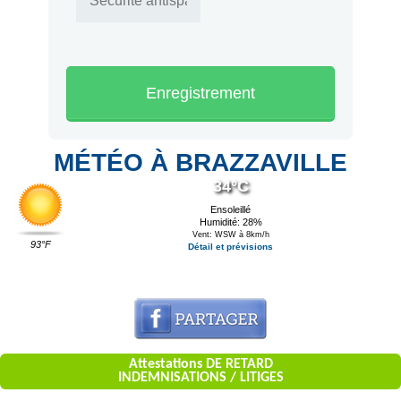
Enregistrement
MÉTÉO À BRAZZAVILLE
34°C
Ensoleillé
Humidité: 28%
Vent: WSW à 8km/h
93°F
Détail et prévisions
Attestations DE RETARD
INDEMNISATIONS / LITIGES