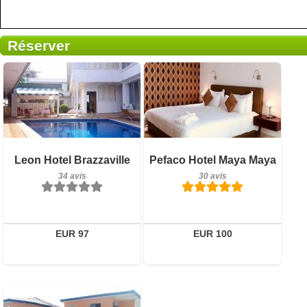
Réserver
Petit-déjeuner inclus
34 avis
30 avis
Détails
Leon Hotel Brazzaville
Pefaco Hotel Maya Maya
Détails
34 avis
30 avis
Réserver
Réserver
EUR 97
EUR 100