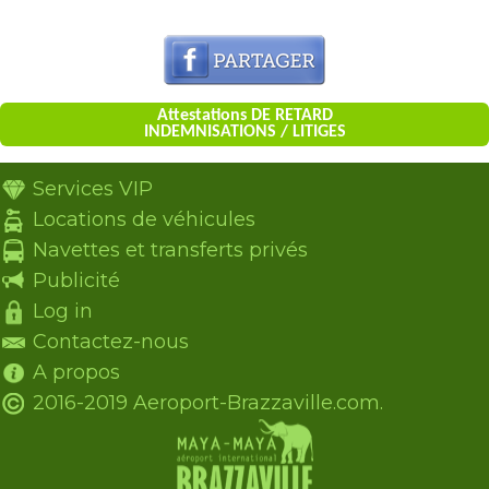
Attestations DE RETARD
INDEMNISATIONS / LITIGES
Services VIP
Locations de véhicules
Navettes et transferts privés
Publicité
Log in
Contactez-nous
A propos
2016-2019 Aeroport-Brazzaville.com.