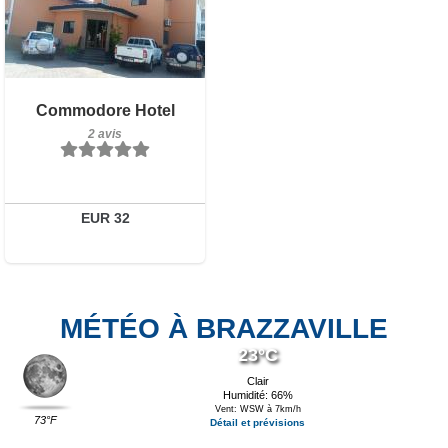
2 avis
Commodore Hotel
Détails
2 avis
Réserver
EUR 32
MÉTÉO À BRAZZAVILLE
23°C
Clair
Humidité: 66%
Vent: WSW à 7km/h
73°F
Détail et prévisions