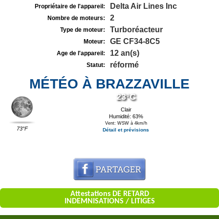
Delta Air Lines Inc
Propriétaire de l'appareil:
2
Nombre de moteurs:
Turboréacteur
Type de moteur:
GE CF34-8C5
Moteur:
12 an(s)
Age de l'appareil:
réformé
Statut:
MÉTÉO À BRAZZAVILLE
23°C
Clair
Humidité: 63%
Vent: WSW à 4km/h
73°F
Détail et prévisions
Attestations DE RETARD
INDEMNISATIONS / LITIGES