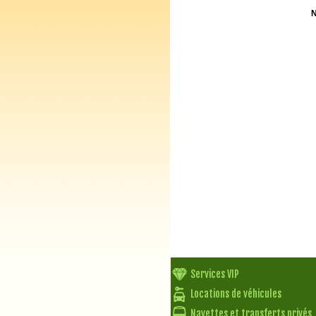
N
Services VIP
Locations de véhicules
Navettes et transferts privés