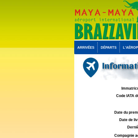
ARRIVÉES
DÉPARTS
L'AÉRO
Informati
Immatricu
Code IATA d
Date du premie
Date de liv
Derniè
Compagnie aé