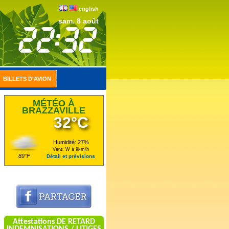
english
sam. 8 août
BILLETS D'AVION
MÉTÉO À
BRAZZAVILLE
32°C
Humidité: 27%
Vent: W à 9km/h
89°F
Détail et prévisions
Attestations DE RETARD